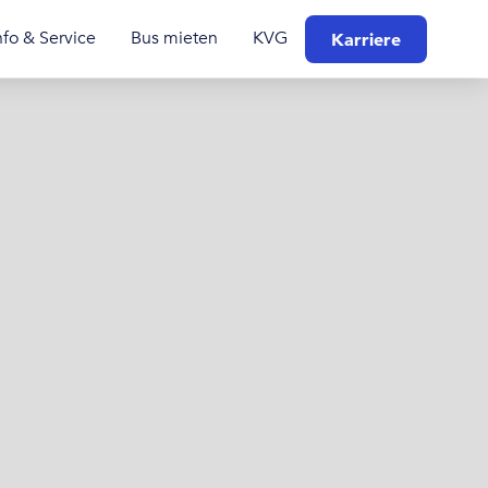
nfo & Service
Bus mieten
KVG
Karriere